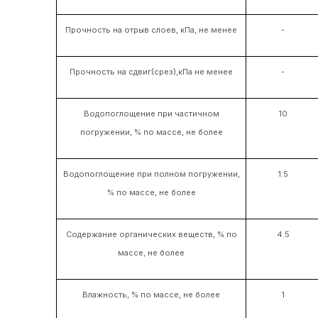
Прочность на отрыв слоев, кПа, не менее
-
Прочность на сдвиг(срез),кПа не менее
-
Водопоглощение при частичном
10
погружении, % по массе, не более
Водопоглощение при полном погружении,
1.5
% по массе, не более
Содержание органических веществ, % по
4.5
массе, не более
Влажность, % по массе, не более
1