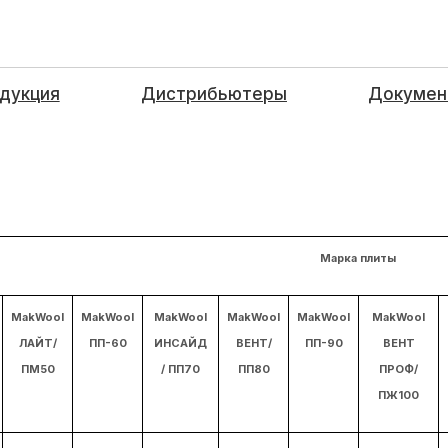
дукция
Дистрибьютеры
Докумен
Марка плиты
MakWool
MakWool
MakWool
MakWool
MakWool
MakWool
ЛАЙТ/
ПП-60
ИНСАЙД
ВЕНТ/
ПП-90
ВЕНТ
ПМ50
/ ПП70
ПП80
ПРОФ/
ПЖ100