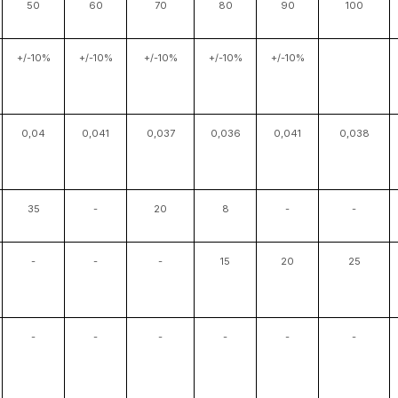
50
60
70
80
90
100
+/-10%
+/-10%
+/-10%
+/-10%
+/-10%
0,04
0,041
0,037
0,036
0,041
0,038
35
-
20
8
-
-
-
-
-
15
20
25
-
-
-
-
-
-