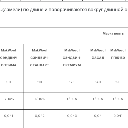
(ламели) по длине и поворачиваются вокруг длинной о
Марка плиты
MakWool
MakWool
MakWool
MakWool
MakWool
СЭНДВИЧ
СЭНДВИЧ-
СЭНДВИЧ-
ФАСАД
ППЖ150
ОПТИМА
СТАНДАРТ
ПРЕМИУМ
90
110
125
140
150
+/-10%
+/-10%
+/-10%
+/-10%
+/-10%
0,041
0,042
0,043
0,04
0,041