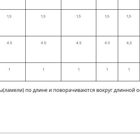
1,5
1,5
1,5
1,5
1,5
4.5
4.5
4.5
4.5
4,5
1
1
1
1
1
(ламели) по длине и поворачиваются вокруг длинной о