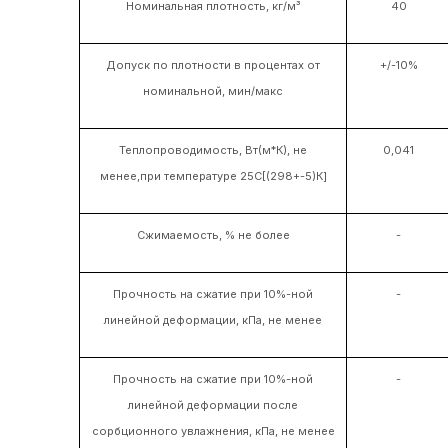
Номинальная плотность, кг/м³
40
Допуск по плотности в процентах от
+/-10%
номинальной, мин/макс
Теплопроводимость, Вт(м*К), не
0,041
менее,при температуре 25С[(298+-5)К]
Сжимаемость, % не более
-
Прочность на сжатие при 10%-ной
-
линейной деформации, кПа, не менее
Прочность на сжатие при 10%-ной
-
линейной деформации после
сорбционного увлажнения, кПа, не менее