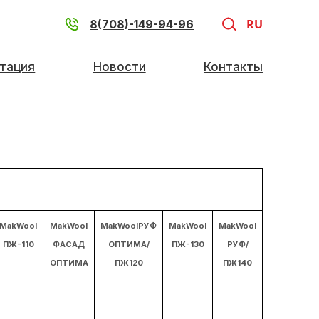
RU
8(708)-149-94-96
тация
Новости
Контакты
MakWool
MakWool
MakWoolРУФ
MakWool
MakWool
ПЖ-110
ФАСАД
ОПТИМА/
ПЖ-130
РУФ/
ОПТИМА
ПЖ120
ПЖ140