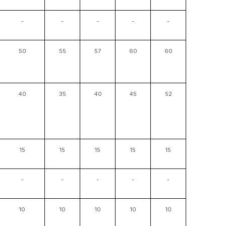
-
-
-
-
-
50
55
57
60
60
40
35
40
45
52
15
15
15
15
15
-
-
-
-
-
10
10
10
10
10